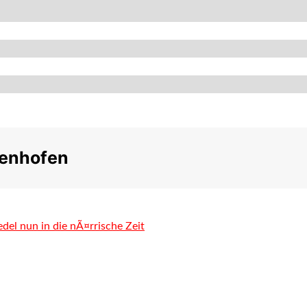
tenhofen
del nun in die nÃ¤rrische Zeit