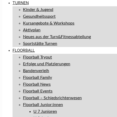
TURNEN
Kinder & Jugend
Gesundheitssport
Kursangebote & Workshops
Aktivplan
Neues aus der Turn&Fitnessabteilung
Sportstätte Turnen
FLOORBALL
Floorball Tryout
Erfolge und Platzierungen
Bandenverleih
Floorball Family
Floorball News
Floorball Events
Floorball – Schiedsrichterwesen
Floorball Junior:innen
U 7 Junioren