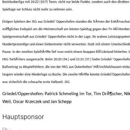
Bezirksoberliga mit 24:22 (10:7) Toren, nicht nur beide Punkte, sondern auch den direkt
Spieltage vor Schluss nicht mehr zu nehmen sein.
Einigen Spielern der JSG aus Griedel/ Oppershofen standen die TrÃ¤nen der EnttÃ¤uschu
mÃ¶gliches Endspiel um die Meisterschaft am letzten Spieltag gegen den TV HÃ¼ttenberg
Spielgemeinschaft aus Griedel/ Oppershofen nicht in der Lage, ihr wahres Leistungspoten
Hundertprozentige und einen Siebenmeter nicht verwerten. Statt mit einem Unentschieden
Pause. In der zweiten SpielhÃ¤lfte lief man meist einem knappen RÃ¼ckstand hinterher. 
HSG TorhÃ¼ters ausgemacht
. Beim 20:20 (34.) und 21:21 (37.) hatte Griedel/ Oppersho
Ballvortrag zu Abspielfehlern, die von der HSG aus Dutenhofen/ MÃ¼nchholzhausen eiska
langem wieder eine Niederlage zu Buche. Die zweite HÃ¤lfte konnte Griedel/Oppershofe
war sicherlich die schwache erste Halbzeit.
JSG
Griedel/Oppershofen: Patrick Schmeling im Tor, Tim DrÃ¶scher, Nikl
Weil, Oscar Krzeczek und Jan Schepp
Hauptsponsor