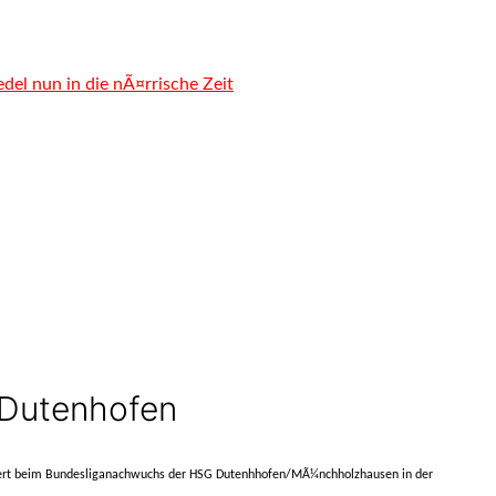
del nun in die nÃ¤rrische Zeit
n Dutenhofen
liert beim Bundesliganachwuchs der HSG Dutenhhofen/MÃ¼nchholzhausen in der