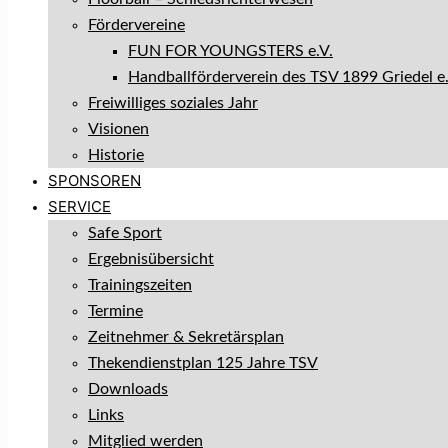
Fördervereine
FUN FOR YOUNGSTERS e.V.
Handballförderverein des TSV 1899 Griedel e.
Freiwilliges soziales Jahr
Visionen
Historie
SPONSOREN
SERVICE
Safe Sport
Ergebnisübersicht
Trainingszeiten
Termine
Zeitnehmer & Sekretärsplan
Thekendienstplan 125 Jahre TSV
Downloads
Links
Mitglied werden