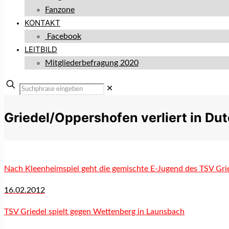
Fanzone
KONTAKT
Facebook
LEITBILD
Mitgliederbefragung 2020
✕
Griedel/Oppershofen verliert in Du
Nach Kleenheimspiel geht die gemischte E-Jugend des TSV Grie
16.02.2012
TSV Griedel spielt gegen Wettenberg in Launsbach