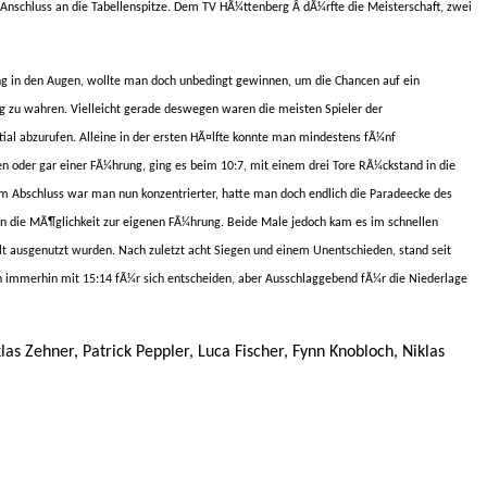
en Anschluss an die Tabellenspitze. Dem TV HÃ¼ttenberg
Â
dÃ¼rfte die Meisterschaft, zwei
ng in den Augen, wollte man doch unbedingt gewinnen, um die Chancen auf ein
 zu wahren. Vielleicht gerade deswegen waren die meisten Spieler der
tial abzurufen. Alleine in der ersten HÃ¤lfte konnte man mindestens fÃ¼nf
 oder gar einer FÃ¼hrung, ging es beim 10:7, mit einem drei Tore RÃ¼ckstand in die
Im Abschluss war man nun konzentrierter, hatte man doch endlich die Paradeecke des
fen die MÃ¶glichkeit zur eigenen FÃ¼hrung. Beide Male jedoch kam es im schnellen
lt ausgenutzt wurden. Nach zuletzt acht Siegen und einem Unentschieden, stand seit
n immerhin mit 15:14 fÃ¼r sich entscheiden, aber Ausschlaggebend fÃ¼r die Niederlage
as Zehner, Patrick Peppler, Luca Fischer, Fynn Knobloch, Niklas