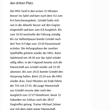
den dritten Platz.
Die MSG fand in den ersten 15 Minuten
besser ins Spiel und kam nach dem 4:2 zum
6:4 Zwischenergebnis. Griedel hatte sich
nun in der Abwehr besser auf den Gegner
eingestellt und kam zum 6:6 Ausgleich. Bis
zum 10:10 wechselte die Führung ständig.
Bis zur Halbzeitpause konnte Griedel noch
drei Tore in Folge zum 13:10 Pausenstand
erzielen. Die Anfangsphase der zweiten
Spielhälfte gehörte wieder der MSG. Beim
Spielstand von 16:16 war das Spiel wieder
völlig offen. In der Folgezeit konnte sich die
Mannschaft aus Griedel wieder auf 21:18
absetzen. Bis zum 24:21 konnte Griedel den
Vorsprung halten. Beim 25:24 war die MSG
wieder dran. Zwei Minuten vor Ende führte
der TSV mit 27:25, die junge Mannschaft
aus Griedel musste aber noch den
Ausgleich zum 27:27 hinnehmen, bevor 15
Sekunden vor Schluss noch der 28:27
Siegtreffer gelang. Trainer Michael Zehner
war mit dem Spiel seiner Mannschaft