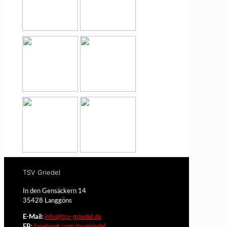
TSV Griedel
In den Gensäckern 14
35428 Langgöns
E-Mail:
info@tsv-griedel.de
FB:
facebook.com/tsvgriedel