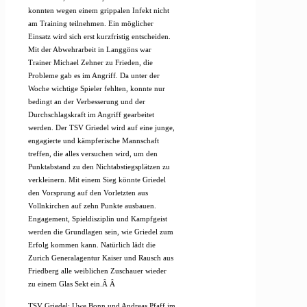
konnten wegen einem grippalen Infekt nicht
am Training teilnehmen. Ein möglicher
Einsatz wird sich erst kurzfristig entscheiden.
Mit der Abwehrarbeit in Langgöns war
Trainer Michael Zehner zu Frieden, die
Probleme gab es im Angriff. Da unter der
Woche wichtige Spieler fehlten, konnte nur
bedingt an der Verbesserung und der
Durchschlagskraft im Angriff gearbeitet
werden. Der TSV Griedel wird auf eine junge,
engagierte und kämpferische Mannschaft
treffen, die alles versuchen wird, um den
Punktabstand zu den Nichtabstiegsplätzen zu
verkleinern. Mit einem Sieg könnte Griedel
den Vorsprung auf den Vorletzten aus
Vollnkirchen auf zehn Punkte ausbauen.
Engagement, Spieldisziplin und Kampfgeist
werden die Grundlagen sein, wie Griedel zum
Erfolg kommen kann. Natürlich lädt die
Zurich Generalagentur Kaiser und Rausch aus
Friedberg alle weiblichen Zuschauer wieder
zu einem Glas Sekt ein.Â
Â
TSV Griedel: Uwe Bonn und Andreas Pfaff im