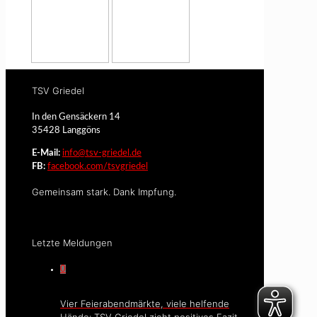
TSV Griedel
In den Gensäckern 14
35428 Langgöns
E-Mail:
info@tsv-griedel.de
FB:
facebook.com/tsvgriedel
Gemeinsam stark. Dank Impfung.
Letzte Meldungen
0
Vier Feierabendmärkte, viele helfende
Hände: TSV Griedel zieht positives Fazit