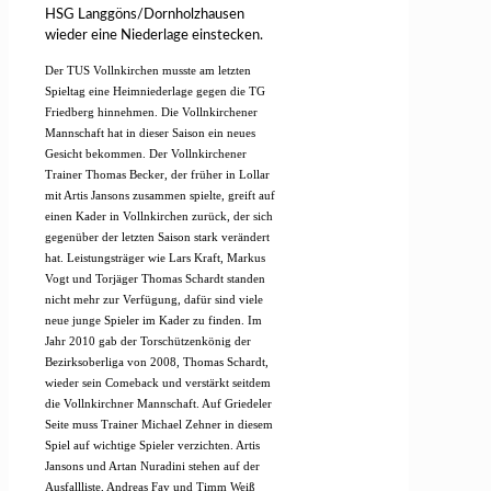
HSG Langgöns/Dornholzhausen
wieder eine Niederlage einstecken.
Der TUS Vollnkirchen musste am letzten
Spieltag eine Heimniederlage gegen die TG
Friedberg hinnehmen. Die Vollnkirchener
Mannschaft hat in dieser Saison ein neues
Gesicht bekommen. Der Vollnkirchener
Trainer Thomas Becker, der früher in Lollar
mit Artis Jansons zusammen spielte, greift auf
einen Kader in Vollnkirchen zurück, der sich
gegenüber der letzten Saison stark verändert
hat. Leistungsträger wie Lars Kraft, Markus
Vogt und Torjäger Thomas Schardt standen
nicht mehr zur Verfügung, dafür sind viele
neue junge Spieler im Kader zu finden. Im
Jahr 2010 gab der Torschützenkönig der
Bezirksoberliga von 2008, Thomas Schardt,
wieder sein Comeback und verstärkt seitdem
die Vollnkirchner Mannschaft. Auf Griedeler
Seite muss Trainer Michael Zehner in diesem
Spiel auf wichtige Spieler verzichten. Artis
Jansons und Artan Nuradini stehen auf der
Ausfallliste, Andreas Fay und Timm Weiß