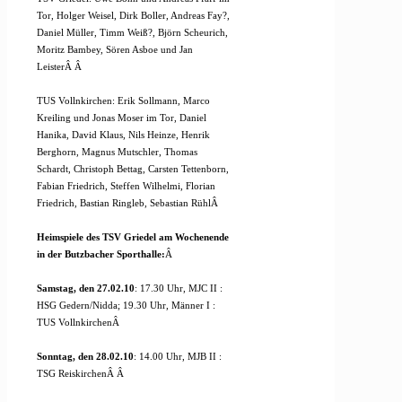
Tor, Holger Weisel, Dirk Boller, Andreas Fay?,
Daniel Müller, Timm Weiß?, Björn Scheurich,
Moritz Bambey, Sören Asboe und Jan
LeisterÂ
Â
TUS Vollnkirchen: Erik Sollmann, Marco
Kreiling und Jonas Moser im Tor, Daniel
Hanika, David Klaus, Nils Heinze, Henrik
Berghorn, Magnus Mutschler, Thomas
Schardt, Christoph Bettag, Carsten Tettenborn,
Fabian Friedrich, Steffen Wilhelmi, Florian
Friedrich, Bastian Ringleb, Sebastian Rühl
Â
Heimspiele des TSV Griedel am Wochenende
in der Butzbacher Sporthalle:
Â
Samstag, den 27.02.10
: 17.30 Uhr, MJC II :
HSG Gedern/Nidda; 19.30 Uhr, Männer I :
TUS Vollnkirchen
Â
Sonntag, den 28.02.10
: 14.00 Uhr, MJB II :
TSG ReiskirchenÂ
Â