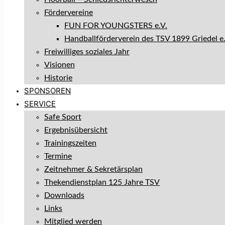
Fördervereine
FUN FOR YOUNGSTERS e.V.
Handballförderverein des TSV 1899 Griedel e.
Freiwilliges soziales Jahr
Visionen
Historie
SPONSOREN
SERVICE
Safe Sport
Ergebnisübersicht
Trainingszeiten
Termine
Zeitnehmer & Sekretärsplan
Thekendienstplan 125 Jahre TSV
Downloads
Links
Mitglied werden