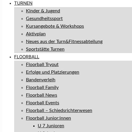
TURNEN
Kinder & Jugend
Gesundheitssport
Kursangebote & Workshops
Aktivplan
Neues aus der Turn&Fitnessabteilung
Sportstätte Turnen
FLOORBALL
Floorball Tryout
Erfolge und Platzierungen
Bandenverleih
Floorball Family
Floorball News
Floorball Events
Floorball – Schiedsrichterwesen
Floorball Junior:innen
U 7 Junioren