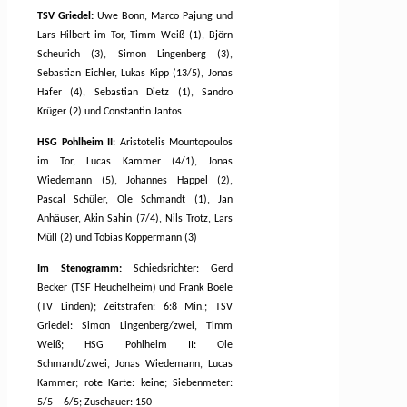
TSV Griedel:
Uwe Bonn, Marco Pajung und
Lars Hilbert im Tor, Timm Weiß (1), Björn
Scheurich (3), Simon Lingenberg (3),
Sebastian Eichler, Lukas Kipp (13/5), Jonas
Hafer (4), Sebastian Dietz (1), Sandro
Krüger (2) und Constantin Jantos
HSG Pohlheim II
:
Aristotelis Mountopoulos
im Tor, Lucas Kammer (4/1), Jonas
Wiedemann (5), Johannes Happel (2),
Pascal Schüler, Ole Schmandt (1), Jan
Anhäuser, Akin Sahin (7/4), Nils Trotz, Lars
Müll (2) und Tobias Koppermann (3)
Im Stenogramm:
Schiedsrichter: Gerd
Becker (TSF Heuchelheim) und Frank Boele
(TV Linden); Zeitstrafen: 6:8 Min.; TSV
Griedel: Simon Lingenberg/zwei, Timm
Weiß; HSG Pohlheim II: Ole
Schmandt/zwei, Jonas Wiedemann, Lucas
Kammer; rote Karte: keine; Siebenmeter:
5/5 – 6/5; Zuschauer: 150