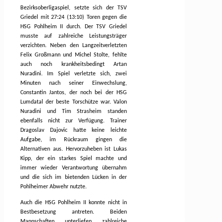
Bezirksoberligaspiel, setzte sich der TSV
Griedel mit 27:24 (13:10) Toren gegen die
HSG Pohlheim II durch. Der TSV Griedel
musste auf zahlreiche Leistungsträger
verzichten. Neben den Langzeitverletzten
Felix Großmann und Michel Stolte, fehlte
auch noch krankheitsbedingt Artan
Nuradini. Im Spiel verletzte sich, zwei
Minuten nach seiner Einwechslung,
Constantin Jantos, der noch bei der HSG
Lumdatal der beste Torschütze war. Valon
Nuradini und Tim Strasheim standen
ebenfalls nicht zur Verfügung. Trainer
Dragoslav Dajovic hatte keine leichte
Aufgabe, im Rückraum gingen die
Alternativen aus. Hervorzuheben ist Lukas
Kipp, der ein starkes Spiel machte und
immer wieder Verantwortung übernahm
und die sich im bietenden Lücken in der
Pohlheimer Abwehr nutzte.
Auch die HSG Pohlheim II konnte nicht in
Bestbesetzung antreten. Beiden
Mannschaften unterliefen zahlreiche