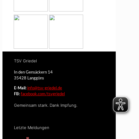
TSV Griedel
In den Gensäckern 14
35428 Langgöns
E-Mail:
info@tsv-griedel.de
FB:
facebook.com/tsvgriedel
Gemeinsam stark. Dank Impfung.
Letzte Meldungen