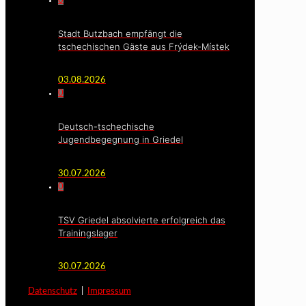
0
Stadt Butzbach empfängt die
tschechischen Gäste aus Frýdek-Místek
03.08.2026
0
Deutsch-tschechische
Jugendbegegnung in Griedel
30.07.2026
0
TSV Griedel absolvierte erfolgreich das
Trainingslager
30.07.2026
Datenschutz
|
Impressum