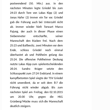
postwendend (50. Min.) aus. In den
nächsten Minuten legte Griedel bis zum
24:23 durch Tore von Lukas Kipp (2) und
Jonas Hafer (2) immer ein Tor vor. Griedel
gab die Führung auch bei Unterzahl nicht
ab. Immer wieder hielt Torwart Marco
Pajung, der auch in dieser Phase einen
Siebenmeter entschärfte, seiner
Mannschaft den Rücken frei. Nach dem
25:23 und Ballbesitz, zwei Minuten vor dem
Ende, schloss Griedel noch einmal
überhastet ab und Pohlheim gelang das
25:24. Die offensive Pohlheimer Deckung
nutzte Lukas Kipp zum spielentscheidenden
26:24. Sandro Krüger setzte den
Schlusspunkt zum 27:24 Endstand. In einem
kampfbetonten Spiel siegte der TSV Griedel
nicht unverdient, da er seit dem 8:7 die
Führung nicht wieder abgab. Bis zum
nächsten Spiel am Freitag, den 02.10.2015
um 20.00 Uhr, gegen die HSG
Grünberg/Mücke muss sich die Mannschaft
deutlich steigern.