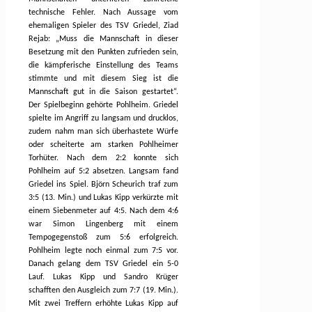
technische Fehler. Nach Aussage vom
ehemaligen Spieler des TSV Griedel, Ziad
Rejab: „Muss die Mannschaft in dieser
Besetzung mit den Punkten zufrieden sein,
die kämpferische Einstellung des Teams
stimmte und mit diesem Sieg ist die
Mannschaft gut in die Saison gestartet“.
Der Spielbeginn gehörte Pohlheim. Griedel
spielte im Angriff zu langsam und drucklos,
zudem nahm man sich überhastete Würfe
oder scheiterte am starken Pohlheimer
Torhüter. Nach dem 2:2 konnte sich
Pohlheim auf 5:2 absetzen. Langsam fand
Griedel ins Spiel. Björn Scheurich traf zum
3:5 (13. Min.) und Lukas Kipp verkürzte mit
einem Siebenmeter auf 4:5. Nach dem 4:6
war Simon Lingenberg mit einem
Tempogegenstoß zum 5:6 erfolgreich.
Pohlheim legte noch einmal zum 7:5 vor.
Danach gelang dem TSV Griedel ein 5-0
Lauf. Lukas Kipp und Sandro Krüger
schafften den Ausgleich zum 7:7 (19. Min.).
Mit zwei Treffern erhöhte Lukas Kipp auf