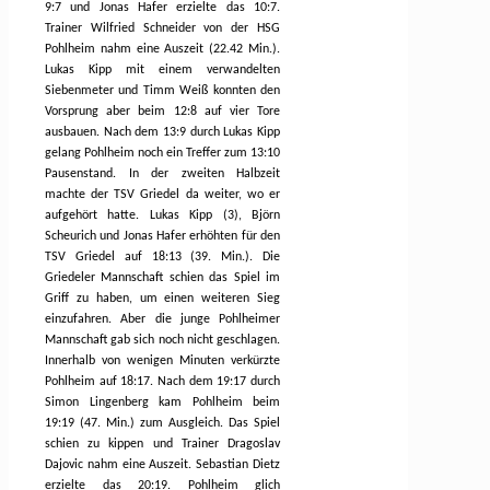
9:7 und Jonas Hafer erzielte das 10:7.
Trainer Wilfried Schneider von der HSG
Pohlheim nahm eine Auszeit (22.42 Min.).
Lukas Kipp mit einem verwandelten
Siebenmeter und Timm Weiß konnten den
Vorsprung aber beim 12:8 auf vier Tore
ausbauen. Nach dem 13:9 durch Lukas Kipp
gelang Pohlheim noch ein Treffer zum 13:10
Pausenstand. In der zweiten Halbzeit
machte der TSV Griedel da weiter, wo er
aufgehört hatte. Lukas Kipp (3), Björn
Scheurich und Jonas Hafer erhöhten für den
TSV Griedel auf 18:13 (39. Min.). Die
Griedeler Mannschaft schien das Spiel im
Griff zu haben, um einen weiteren Sieg
einzufahren. Aber die junge Pohlheimer
Mannschaft gab sich noch nicht geschlagen.
Innerhalb von wenigen Minuten verkürzte
Pohlheim auf 18:17. Nach dem 19:17 durch
Simon Lingenberg kam Pohlheim beim
19:19 (47. Min.) zum Ausgleich. Das Spiel
schien zu kippen und Trainer Dragoslav
Dajovic nahm eine Auszeit. Sebastian Dietz
erzielte das 20:19. Pohlheim glich