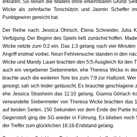
erklären. So ließen die Mädels ohne erkennbaren Grund Sel
Wicke als zehnfache Torschützin und Jasmin Scheffer i
Punktgewinn gereicht hat.
Der Reihe nach: Jessica Ohrisch, Elena Schneider, Julia 
Verfügung. Der Beginn des Spiels ließ zunächst hoffen. Madel
Wicke netzte zum 0:2 ein. Das 1:3 gelang nach vier Minuten 
Angriff erstmal vorbei. Neun Fehlversuche standen in den nä
Wicke und Mandy Lauer brachten den 5:5-Ausgleich für den T
auch ein vergebener Siebenmeter, ehe Theresa Wicke in der 2
brachte auch die weiteren Tore bis zum 7:9 zur Halbzeit. Wer 
gesorgt, sah sich leider getäuscht. Es brauchte geschlagene z
ehe Jessica Strasheim das 11:10 gelang. Gianna Görlach tr
verwandelte Siebenmeter von Theresa Wicke brachten das 1
auf beiden Seiten. 150 Sekunden vor dem Ende der Partie tr
Gegenstoß ging die SG wieder in Führung. Es blieben noch
der Treffer zum glücklichen 16:16-Endstand gelang.