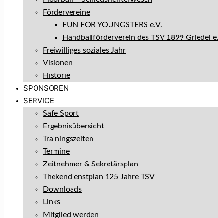
Fördervereine
FUN FOR YOUNGSTERS e.V.
Handballförderverein des TSV 1899 Griedel e.
Freiwilliges soziales Jahr
Visionen
Historie
SPONSOREN
SERVICE
Safe Sport
Ergebnisübersicht
Trainingszeiten
Termine
Zeitnehmer & Sekretärsplan
Thekendienstplan 125 Jahre TSV
Downloads
Links
Mitglied werden