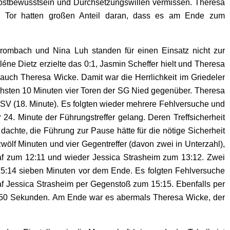
bstbewusstsein und Durchsetzungswillen vermissen. Theresa
m Tor hatten großen Anteil daran, dass es am Ende zum
Krombach und Nina Luh standen für einen Einsatz nicht zur
éne Dietz erzielte das 0:1, Jasmin Scheffer hielt und Theresa
auch Theresa Wicke. Damit war die Herrlichkeit im Griedeler
chsten 10 Minuten vier Toren der SG Nied gegenüber. Theresa
SV (18. Minute). Es folgten wieder mehrere Fehlversuche und
4. Minute der Führungstreffer gelang. Deren Treffsicherheit
dachte, die Führung zur Pause hätte für die nötige Sicherheit
wölf Minuten und vier Gegentreffer (davon zwei in Unterzahl),
af zum 12:11 und wieder Jessica Strasheim zum 13:12. Zwei
5:14 sieben Minuten vor dem Ende. Es folgten Fehlversuche
af Jessica Strasheim per Gegenstoß zum 15:15. Ebenfalls per
 50 Sekunden. Am Ende war es abermals Theresa Wicke, der