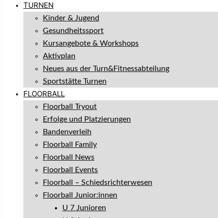
TURNEN
Kinder & Jugend
Gesundheitssport
Kursangebote & Workshops
Aktivplan
Neues aus der Turn&Fitnessabteilung
Sportstätte Turnen
FLOORBALL
Floorball Tryout
Erfolge und Platzierungen
Bandenverleih
Floorball Family
Floorball News
Floorball Events
Floorball – Schiedsrichterwesen
Floorball Junior:innen
U 7 Junioren