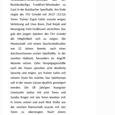
Bezirksoberliga Frankfurt-Wiesbaden zu
Gast in der Butzbacher Sporthalle. Am Ende
siegte der TSV Griedel mit 34:27 (13:12)
Toren. Trainer Ergün Sahin musste wegen
Verletzung auf Uwe Bonn, Ziad Rejab und
Neuzugang Felix Großmann verzichten. Das
gab den jungen Spielern des TSV Griedel
die Möglichkeit sich zu zeigen. Die
Mannschaft, mit einem Durchschnittsalter
von 22 Jahren, konnte, nach einer
durchwachsenen ersten Spielhälfte, in der
zweiten Halbzeit, besonders im Angriff,
Akzente setzen. Zehn Tempogegenstöße
nach der Pause sprechen eine deutliche
Sprache und zeigen, wo Trainer Sahin mit
seinem Team hin möchte. Das Spieltempo
soll in der neuen Saison deutlich gesteigert
werden. Die 18- jährigen Youngster
Constantin Jantos mit acht Toren und
Sandro Krüger mit vier Toren konnten sich
in Szene setzen und auch Nick Stolte aus
der zweiten Mannschaft wusste mit vier
Toren zu überzeugen. Nach einem