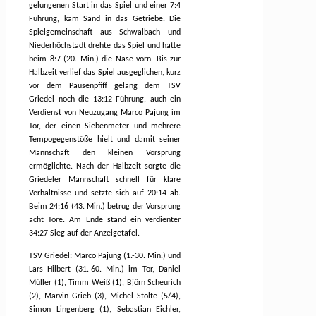
gelungenen Start in das Spiel und einer 7:4
Führung, kam Sand in das Getriebe. Die
Spielgemeinschaft aus Schwalbach und
Niederhöchstadt drehte das Spiel und hatte
beim 8:7 (20. Min.) die Nase vorn. Bis zur
Halbzeit verlief das Spiel ausgeglichen, kurz
vor dem Pausenpfiff gelang dem TSV
Griedel noch die 13:12 Führung, auch ein
Verdienst von Neuzugang Marco Pajung im
Tor, der einen Siebenmeter und mehrere
Tempogegenstöße hielt und damit seiner
Mannschaft den kleinen Vorsprung
ermöglichte. Nach der Halbzeit sorgte die
Griedeler Mannschaft schnell für klare
Verhältnisse und setzte sich auf 20:14 ab.
Beim 24:16 (43. Min.) betrug der Vorsprung
acht Tore. Am Ende stand ein verdienter
34:27 Sieg auf der Anzeigetafel.
TSV Griedel: Marco Pajung (1.-30. Min.) und
Lars Hilbert (31.-60. Min.) im Tor, Daniel
Müller (1), Timm Weiß (1), Björn Scheurich
(2), Marvin Grieb (3), Michel Stolte (5/4),
Simon Lingenberg (1), Sebastian Eichler,