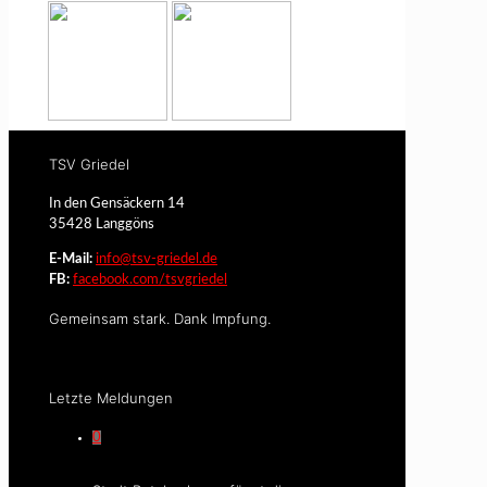
TSV Griedel
In den Gensäckern 14
35428 Langgöns
E-Mail:
info@tsv-griedel.de
FB:
facebook.com/tsvgriedel
Gemeinsam stark. Dank Impfung.
Letzte Meldungen
0