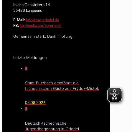
In den Gensäckern 14
35428 Langgöns
E-Mail:
info@tsv-griedel.de
FB:
facebook.com/tsvgriedel
Gemeinsam stark. Dank Impfung.
Letzte Meldungen
0
Stadt Butzbach empfängt die
tschechischen Gäste aus Frýdek-Místek
03.08.2026
0
Deutsch-tschechische
Jugendbegegnung in Griedel