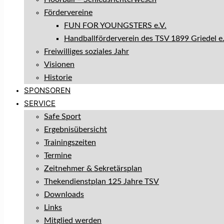
Fördervereine
FUN FOR YOUNGSTERS e.V.
Handballförderverein des TSV 1899 Griedel e.
Freiwilliges soziales Jahr
Visionen
Historie
SPONSOREN
SERVICE
Safe Sport
Ergebnisübersicht
Trainingszeiten
Termine
Zeitnehmer & Sekretärsplan
Thekendienstplan 125 Jahre TSV
Downloads
Links
Mitglied werden