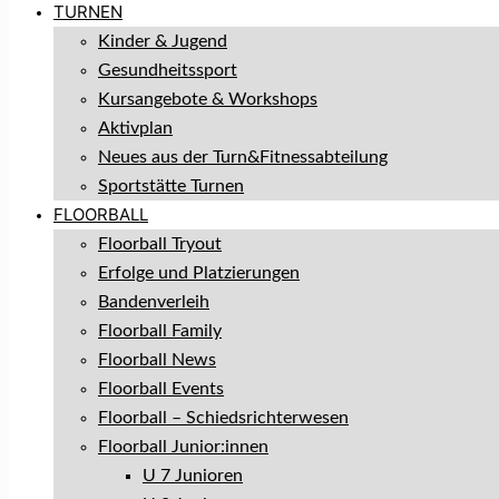
TURNEN
Kinder & Jugend
Gesundheitssport
Kursangebote & Workshops
Aktivplan
Neues aus der Turn&Fitnessabteilung
Sportstätte Turnen
FLOORBALL
Floorball Tryout
Erfolge und Platzierungen
Bandenverleih
Floorball Family
Floorball News
Floorball Events
Floorball – Schiedsrichterwesen
Floorball Junior:innen
U 7 Junioren