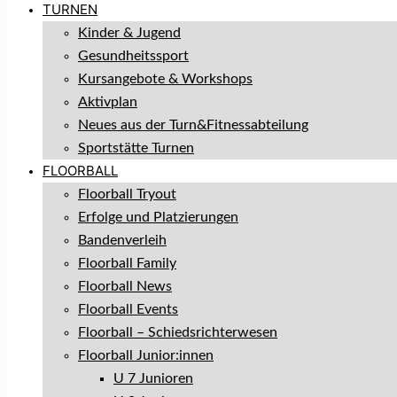
TURNEN
Kinder & Jugend
Gesundheitssport
Kursangebote & Workshops
Aktivplan
Neues aus der Turn&Fitnessabteilung
Sportstätte Turnen
FLOORBALL
Floorball Tryout
Erfolge und Platzierungen
Bandenverleih
Floorball Family
Floorball News
Floorball Events
Floorball – Schiedsrichterwesen
Floorball Junior:innen
U 7 Junioren