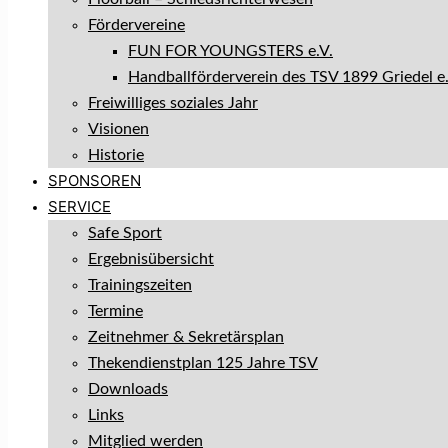
Fördervereine
FUN FOR YOUNGSTERS e.V.
Handballförderverein des TSV 1899 Griedel e.
Freiwilliges soziales Jahr
Visionen
Historie
SPONSOREN
SERVICE
Safe Sport
Ergebnisübersicht
Trainingszeiten
Termine
Zeitnehmer & Sekretärsplan
Thekendienstplan 125 Jahre TSV
Downloads
Links
Mitglied werden