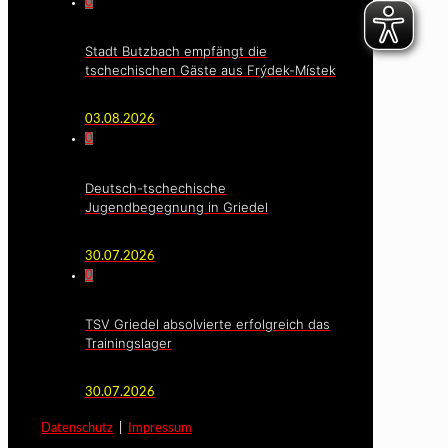
0
Stadt Butzbach empfängt die
tschechischen Gäste aus Frýdek-Místek
03.08.2026
0
Deutsch-tschechische
Jugendbegegnung in Griedel
30.07.2026
0
TSV Griedel absolvierte erfolgreich das
Trainingslager
30.07.2026
Datenschutz
|
Impressum