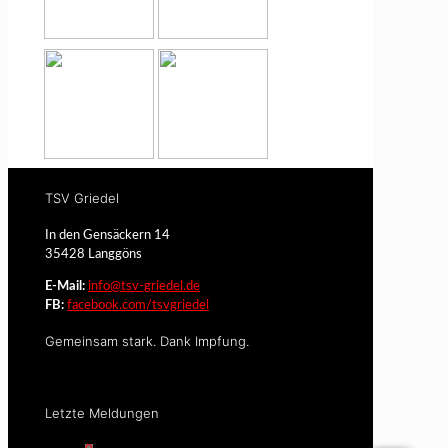
TSV Griedel
In den Gensäckern 14
35428 Langgöns
E-Mail:
info@tsv-griedel.de
FB:
facebook.com/tsvgriedel
Gemeinsam stark. Dank Impfung.
Letzte Meldungen