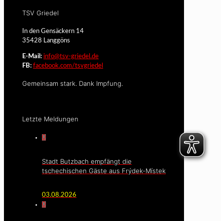
TSV Griedel
In den Gensäckern 14
35428 Langgöns
E-Mail:
info@tsv-griedel.de
FB:
facebook.com/tsvgriedel
Gemeinsam stark. Dank Impfung.
Letzte Meldungen
0
Stadt Butzbach empfängt die
tschechischen Gäste aus Frýdek-Místek
03.08.2026
0