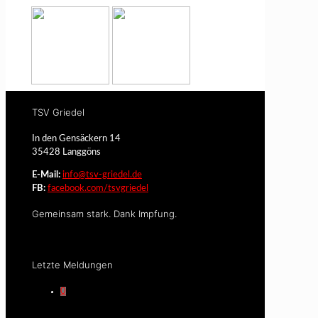
TSV Griedel
In den Gensäckern 14
35428 Langgöns
E-Mail:
info@tsv-griedel.de
FB:
facebook.com/tsvgriedel
Gemeinsam stark. Dank Impfung.
Letzte Meldungen
0