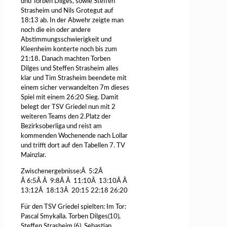
und Torben Dilges, sowie Steffen
Strasheim und Nils Grotegut auf
18:13 ab. In der Abwehr zeigte man
noch die ein oder andere
Abstimmungsschwierigkeit und
Kleenheim konterte noch bis zum
21:18. Danach machten Torben
Dilges und Steffen Strasheim alles
klar und Tim Strasheim beendete mit
einem sicher verwandelten 7m dieses
Spiel mit einem 26:20 Sieg. Damit
belegt der TSV Griedel nun mit 2
weiteren Teams den 2.Platz der
Bezirksoberliga und reist am
kommenden Wochenende nach Lollar
und trifft dort auf den Tabellen 7. TV
Mainzlar.
Zwischenergebnisse:
Â
5:2
Â
Â
6:5
Â Â
9:8
Â Â
11:10
Â
13:10
Â Â
13:12
Â
18:13
Â
20:15 22:18 26:20
Für den TSV Griedel spielten: Im Tor:
Pascal Smykalla. Torben Dilges(10),
Steffen Strasheim (6), Sebastian